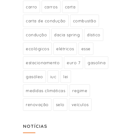
carro
carros
carta
carta de condução
combustão
condução
dacia spring
dístico
ecológicos
elétricos
esse
estacionamento
euro 7
gasolina
gasóleo
iuc
lei
medidas climáticas
regime
renovação
selo
veículos
NOTÍCIAS