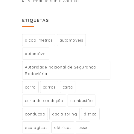
V. Real de Santo António
ETIQUETAS
alcoolímetros
automóveis
automóvel
Autoridade Nacional de Segurança
Rodoviária
carro
carros
carta
carta de condução
combustão
condução
dacia spring
dístico
ecológicos
elétricos
esse