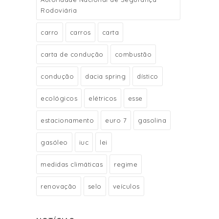
Rodoviária
carro
carros
carta
carta de condução
combustão
condução
dacia spring
dístico
ecológicos
elétricos
esse
estacionamento
euro 7
gasolina
gasóleo
iuc
lei
medidas climáticas
regime
renovação
selo
veículos