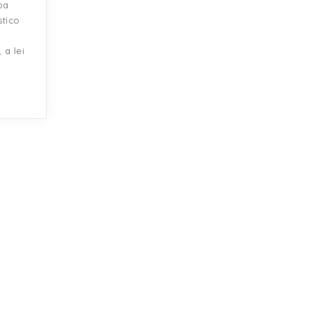
ba
stico
 a lei