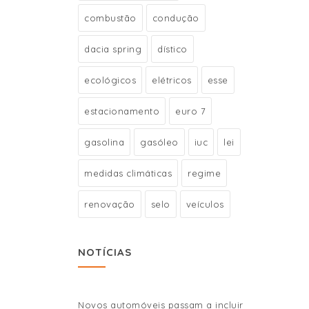
combustão
condução
dacia spring
dístico
ecológicos
elétricos
esse
estacionamento
euro 7
gasolina
gasóleo
iuc
lei
medidas climáticas
regime
renovação
selo
veículos
NOTÍCIAS
Novos automóveis passam a incluir