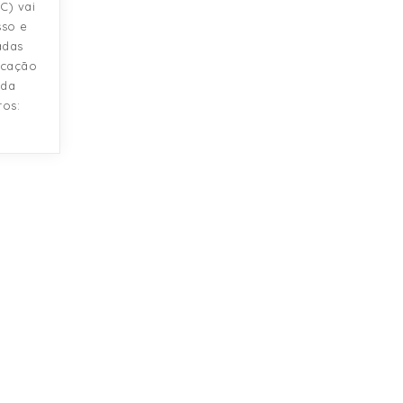
C) vai
sso e
adas
icação
 da
ros: