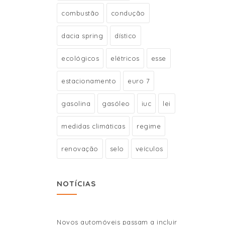
combustão
condução
dacia spring
dístico
ecológicos
elétricos
esse
estacionamento
euro 7
gasolina
gasóleo
iuc
lei
medidas climáticas
regime
renovação
selo
veículos
NOTÍCIAS
Novos automóveis passam a incluir