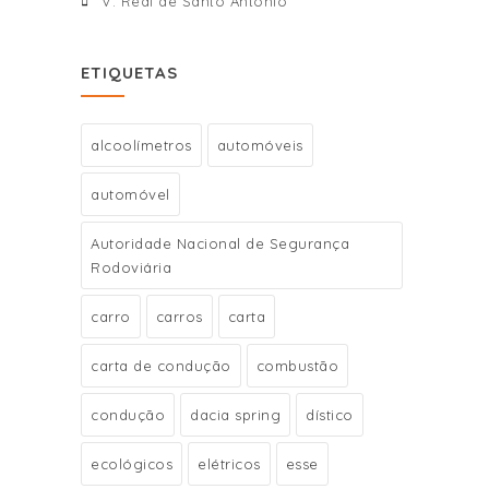
V. Real de Santo António
ETIQUETAS
alcoolímetros
automóveis
automóvel
Autoridade Nacional de Segurança
Rodoviária
carro
carros
carta
carta de condução
combustão
condução
dacia spring
dístico
ecológicos
elétricos
esse