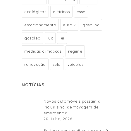
ecológicos
elétricos
esse
estacionamento
euro 7
gasolina
gasóleo
iuc
lei
medidas climáticas
regime
renovação
selo
veículos
NOTÍCIAS
Novos automóveis passam a
incluir sinal de travagem de
emergência
20 Julho, 2026
Portugueses admitem recorrer à