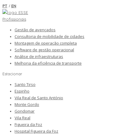
/
PT
EN
Profissionais
Gestão de avençados
Consultoria de mobilidade de cidades
Montagem de operação completa
Software de gestão operacional
Análise de infraestruturas
Melhoria da eficiência de transporte
Estacionar
Santo Tirso
Espinho
Vila Real de Santo António
Monte Gordo
Gondomar
Vila Real
Figueira da Foz
Hospital Figueira da Foz