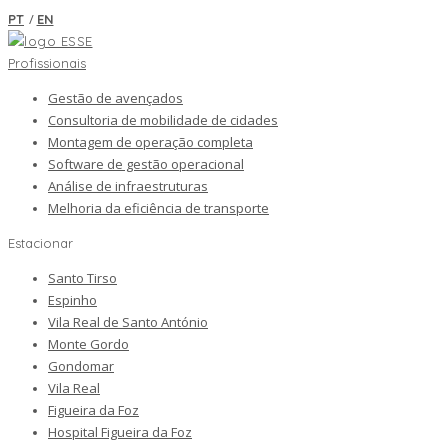
/
PT
EN
Profissionais
Gestão de avençados
Consultoria de mobilidade de cidades
Montagem de operação completa
Software de gestão operacional
Análise de infraestruturas
Melhoria da eficiência de transporte
Estacionar
Santo Tirso
Espinho
Vila Real de Santo António
Monte Gordo
Gondomar
Vila Real
Figueira da Foz
Hospital Figueira da Foz