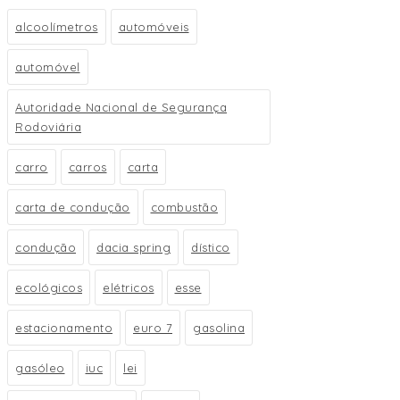
alcoolímetros
automóveis
automóvel
Autoridade Nacional de Segurança
Rodoviária
carro
carros
carta
carta de condução
combustão
condução
dacia spring
dístico
ecológicos
elétricos
esse
estacionamento
euro 7
gasolina
gasóleo
iuc
lei