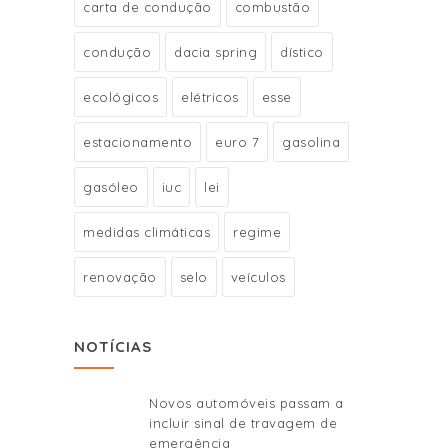
carta de condução
combustão
condução
dacia spring
dístico
ecológicos
elétricos
esse
estacionamento
euro 7
gasolina
gasóleo
iuc
lei
medidas climáticas
regime
renovação
selo
veículos
NOTÍCIAS
Novos automóveis passam a
incluir sinal de travagem de
emergência